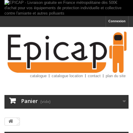
Connexion
catalogue
catalogue location
contact
plan du site
Panier
(vide)