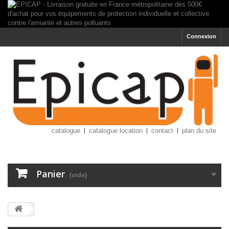
Connexion
catalogue
catalogue location
contact
plan du site
Panier
(vide)