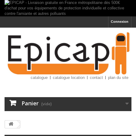
Connexion
catalogue
catalogue location
contact
plan du site
Panier
(vide)