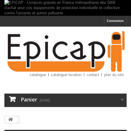
Connexion
catalogue
catalogue location
contact
plan du site
Panier
(vide)