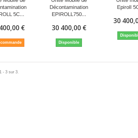
é Mobile de
Unité Mobile de
Unité mob
ntamination
Décontamination
Epiroll 5C
ROLL 5C...
EPIROLL750...
30 400,
400,00 €
30 400,00 €
Disponib
r commande
Disponible
 - 3 sur 3.