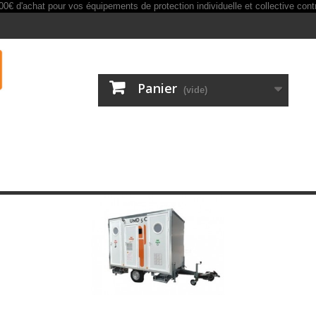
Panier
(vide)
contamination