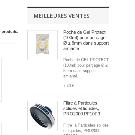
MEILLEURES VENTES
3 produits.
Poche de Gel Protect
(100ml) pour perçage
Ø ≤ 8mm dans support
amianté
Poche de GEL PROTECT
(100ml) pour perçage Ø ≤
8mm dans support
amianté...
7,40 €
Filtre à Particules
solides et liquides,
PRO2000 PF10P3
Filtre à Particules solides
et liquides, PRO2000