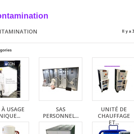
ntamination
NTAMINATION
Il y a 
gories
 À USAGE
SAS
UNITÉ DE
NIQUE...
PERSONNEL...
CHAUFFAGE
ET...