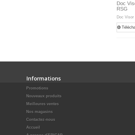
Doc Vis
RSG
Doc Visor
Télécha
Informations
Promotions
Nouveaux produits
Meilleures ventes
Nos magasins
Contactez-nous
Accueil