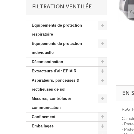
FILTRATION VENTILÉE
Ag
Equipements de protection
respiratoire
Équipements de protection
individuelle
Décontamination
Extracteurs d'air EPIAIR
Aspirateurs, ponceuses &
rectifieuses de sol
EN 
Mesures, contrôles &
communication
RSG T-
Confinement
Caracté
- Prote
Emballages
- Prote