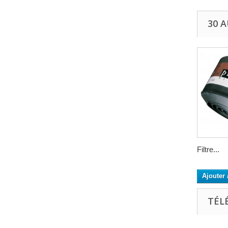
30 
Filtre...
Ajouter 
TÉL