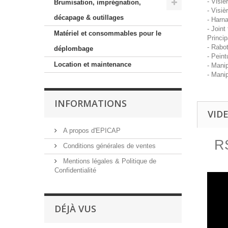
- Visiè
Brumisation, imprégnation,
- Visiè
décapage & outillages
- Harna
- Joint
Matériel et consommables pour le
Princip
- Rabo
déplombage
- Peint
Location et maintenance
- Mani
- Manip
INFORMATIONS
VID
A propos d'EPICAP
RS
Conditions générales de ventes
Mentions légales & Politique de
Confidentialité
DÉJÀ VUS