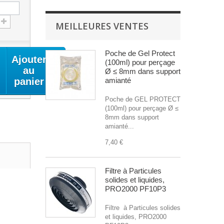
MEILLEURES VENTES
Poche de Gel Protect
Ajouter
(100ml) pour perçage
au
Ø ≤ 8mm dans support
panier
amianté
Poche de GEL PROTECT
(100ml) pour perçage Ø ≤
8mm dans support
amianté...
7,40 €
Filtre à Particules
solides et liquides,
PRO2000 PF10P3
Filtre à Particules solides
et liquides, PRO2000