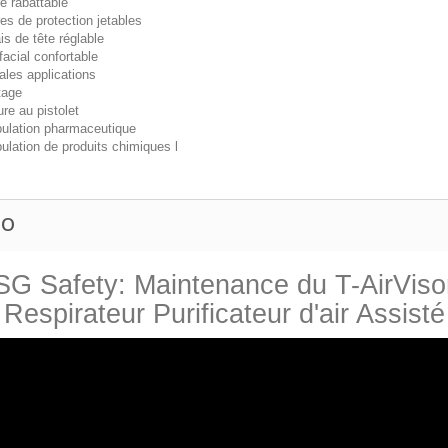
re rabattable
res de protection jetables
is de tête réglable
 facial confortable
ales applications
tage
ure au pistolet
pulation pharmaceutique
ulation de produits chimiques l
EO
G Safety: Maintenance du T-AirVis
Respirateur Purificateur d'air Assisté