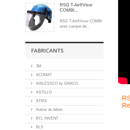
RSG T-Air®Visor
COMBI...
RSG T-Air®Visor COMBI
avec casque de...
FABRICANTS
3M
ACOMAT
AIRLESSCO by GRACO
ASTILLO
RS
ATRIX
Re
Autour du béton
BCL INVENT
BLS