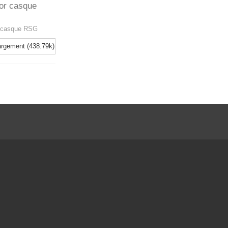
or casque
 casque RSG
rgement (438.79k)