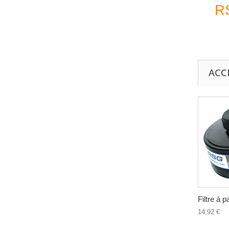
RS
ACC
Filtre à pa
14,92 €