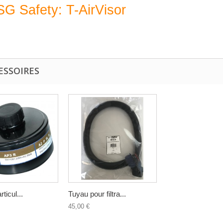
G Safety: T-AirVisor
ESSOIRES
rticul...
Tuyau pour filtra...
45,00 €