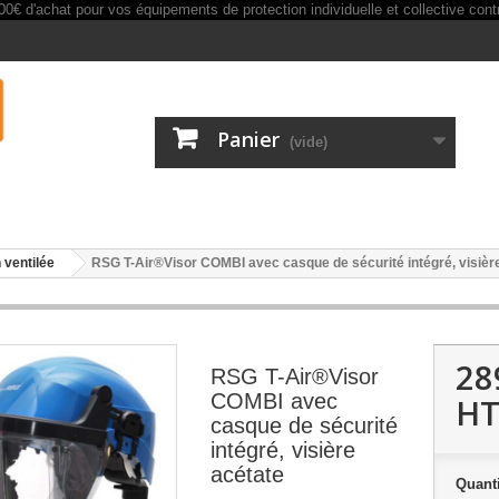
Panier
(vide)
n ventilée
RSG T-Air®Visor COMBI avec casque de sécurité intégré, visièr
28
RSG T-Air®Visor
COMBI avec
H
casque de sécurité
intégré, visière
acétate
Quanti