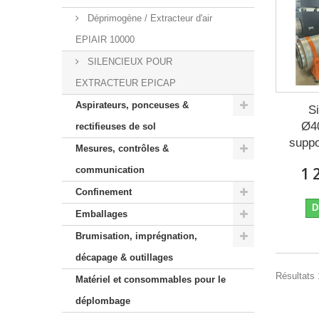
Déprimogène / Extracteur d'air
EPIAIR 10000
SILENCIEUX POUR
EXTRACTEUR EPICAP
Aspirateurs, ponceuses &
S
Ø4
rectifieuses de sol
suppor
Mesures, contrôles &
1 
communication
Confinement
D
Emballages
Brumisation, imprégnation,
décapage & outillages
Résultats 1
Matériel et consommables pour le
déplombage