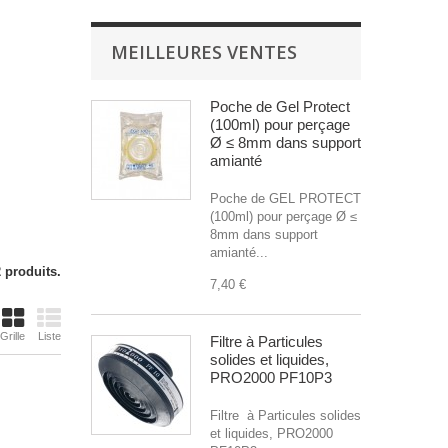
MEILLEURES VENTES
Poche de Gel Protect
(100ml) pour perçage
Ø ≤ 8mm dans support
amianté
Poche de GEL PROTECT
(100ml) pour perçage Ø ≤
8mm dans support
amianté...
2 produits.
7,40 €
Grille
Liste
Filtre à Particules
solides et liquides,
PRO2000 PF10P3
Filtre à Particules solides
et liquides, PRO2000