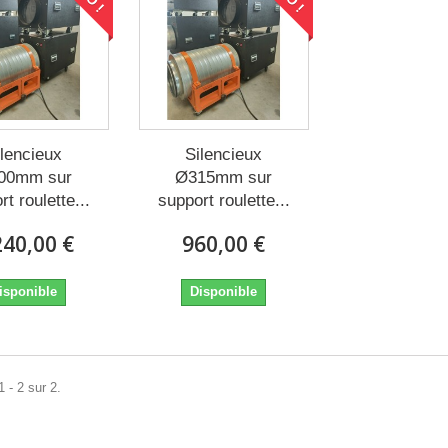
ilencieux
Silencieux
00mm sur
Ø315mm sur
t roulette...
support roulette...
240,00 €
960,00 €
isponible
Disponible
 - 2 sur 2.