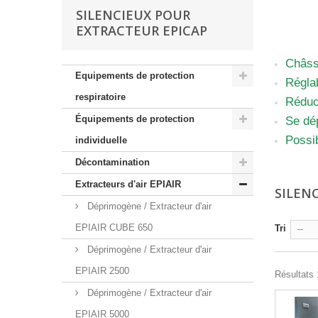
SILENCIEUX POUR
EX
EXTRACTEUR EPICAP
Châssi
Equipements de protection
Régla
respiratoire
Réduct
Équipements de protection
Se dép
Possib
individuelle
Détails
Décontamination
Extracteurs d'air EPIAIR
SILEN
Déprimogène / Extracteur d'air
EPIAIR CUBE 650
Tri
--
Déprimogène / Extracteur d'air
EPIAIR 2500
Résultats 1
Déprimogène / Extracteur d'air
EPIAIR 5000