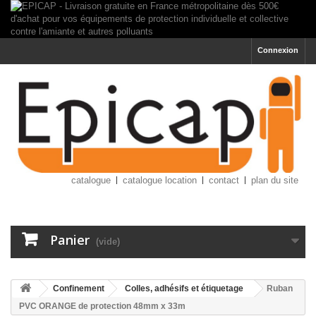
Connexion
catalogue
catalogue location
contact
plan du site
Panier
(vide)
Confinement
Colles, adhésifs et étiquetage
Ruban
PVC ORANGE de protection 48mm x 33m