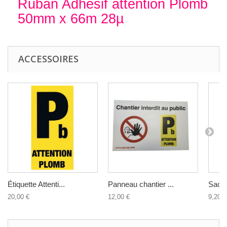
Ruban Adhésif attention Plomb
50mm x 66m 28µ
ACCESSOIRES
Étiquette Attenti...
Panneau chantier ...
Sacs 
20,00 €
12,00 €
9,20 €