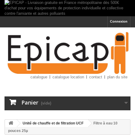
Connexion
catalogue
catalogue location
contact
plan du site
Panier
(vide)
Unité de chauffe et de filtration UCF
Filtre à eau 10
pouces 25µ