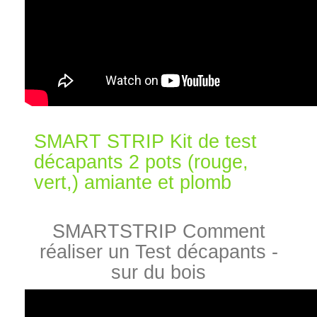
SMART STRIP Kit de test
décapants 2 pots (rouge,
vert,) amiante et plomb
SMARTSTRIP Comment
réaliser un Test décapants -
sur du bois