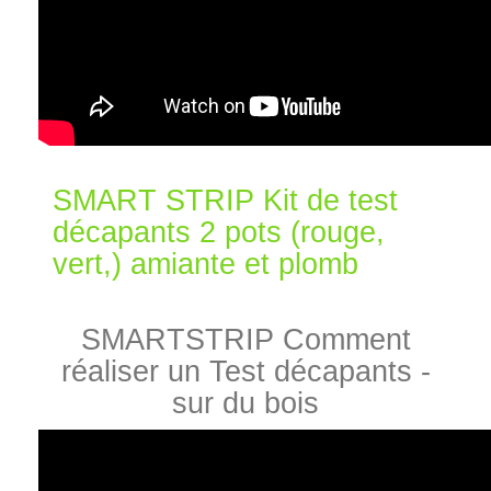
SMART STRIP Kit de test
décapants 2 pots (rouge,
vert,) amiante et plomb
SMARTSTRIP Comment
réaliser un Test décapants -
sur du bois