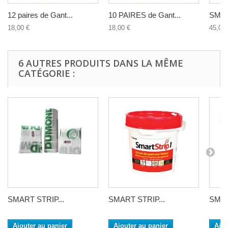
12 paires de Gant...
10 PAIRES de Gant...
SMART
18,00 €
18,00 €
45,00 
6 AUTRES PRODUITS DANS LA MÊME
CATÉGORIE :
SMART STRIP...
SMART STRIP...
SMAR
Ajouter au panier
Ajouter au panier
Ajou