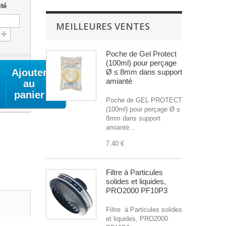
té
MEILLEURES VENTES
Poche de Gel Protect
(100ml) pour perçage
Ajouter
Ø ≤ 8mm dans support
amianté
au
panier
Poche de GEL PROTECT
(100ml) pour perçage Ø ≤
8mm dans support
amianté...
7,40 €
Filtre à Particules
solides et liquides,
PRO2000 PF10P3
Filtre à Particules solides
et liquides, PRO2000