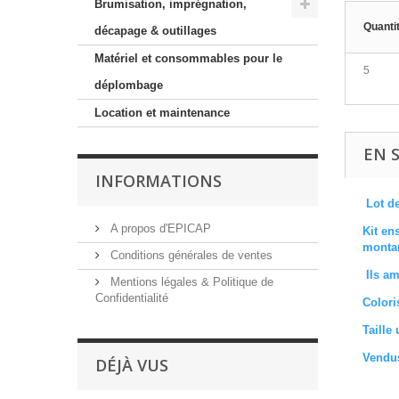
Brumisation, imprégnation,
Quanti
décapage & outillages
Matériel et consommables pour le
5
déplombage
Location et maintenance
EN 
INFORMATIONS
Lot d
A propos d'EPICAP
Kit en
montan
Conditions générales de ventes
Ils am
Mentions légales & Politique de
Confidentialité
Colori
Taille
Vendus
DÉJÀ VUS