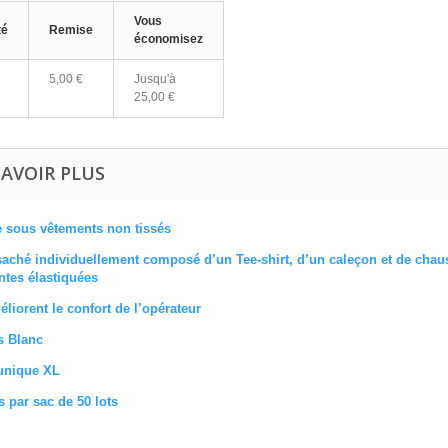
Vous
té
Remise
économisez
5,00 €
Jusqu'à
25,00 €
SAVOIR PLUS
e sous vêtements non tissés
saché individuellement composé d’un Tee-shirt, d’un caleçon et de chau
tes élastiquées
éliorent le confort de l’opérateur
s Blanc
 unique XL
 par sac de 50 lots