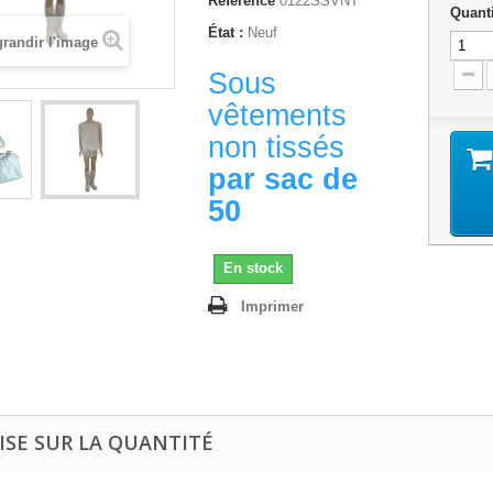
Référence
0122SSVNT
Quanti
État :
Neuf
randir l'image
Sous
vêtements
non tissés
par sac de
50
En stock
Imprimer
ISE SUR LA QUANTITÉ