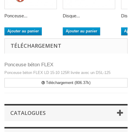
Ponceuse...
Disque...
Disqu
Ajouter au panier
Ajouter au panier
Ajou
TÉLÉCHARGEMENT
Ponceuse béton FLEX
Ponceuse béton FLEX LD 15-10 125R livrée avec un DSL-125
Téléchargement (806.37k)
CATALOGUES