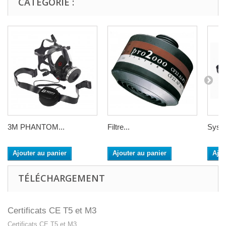
CATÉGORIE :
3M PHANTOM...
Filtre...
Systè
Ajouter au panier
Ajouter au panier
Ajou
TÉLÉCHARGEMENT
Certificats CE T5 et M3
Certificats CE T5 et M3