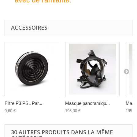
ACCESSOIRES
Filtre P3 PSL Par...
Masque panoramiqu...
Masqu
9,60 €
195,00 €
195,0
30 AUTRES PRODUITS DANS LA MÊME