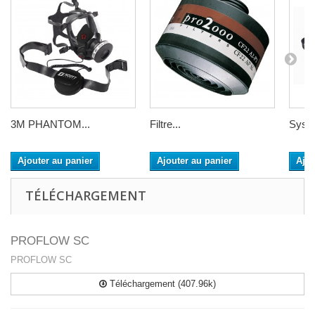
3M PHANTOM...
Filtre...
Systè
Ajouter au panier
Ajouter au panier
Ajou
TÉLÉCHARGEMENT
PROFLOW SC
PROFLOW SC
Téléchargement (407.96k)